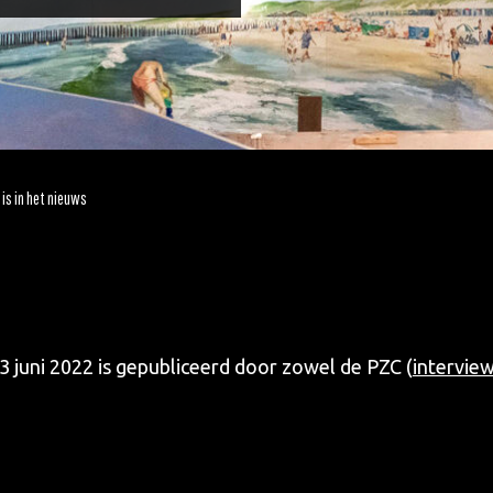
is in het nieuws
 juni 2022 is gepubliceerd door zowel de PZC (
intervie
Waar ben je naar op zoek?