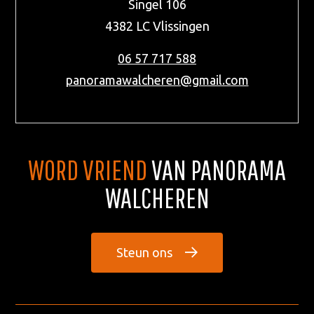
Singel 106
4382 LC
Vlissingen
06 57 717 588
panoramawalcheren@gmail.com
WORD VRIEND
VAN PANORAMA
WALCHEREN
Steun ons
Waar ben je naar op zoek?